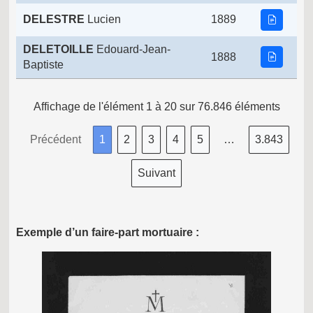
DELESTRE
Lucien
1889
DELETOILLE
Edouard-Jean-
1888
Baptiste
Affichage de l'élément 1 à 20 sur 76.846 éléments
Précédent
1
2
3
4
5
…
3.843
Suivant
Exemple d’un faire-part mortuaire :